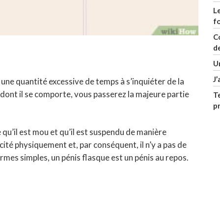
L
f
C
de
U
J’
ne quantité excessive de temps à s’inquiéter de la
on dont il se comporte, vous passerez la majeure partie
Te
p
e qu’il est mou et qu’il est suspendu de manière
ité physiquement et, par conséquent, il n’y a pas de
ermes simples, un pénis flasque est un pénis au repos.