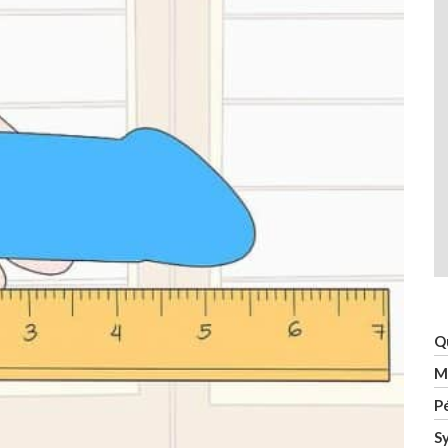
Q
Mi
P
S